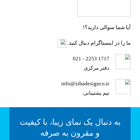
استفاده از خدمات تخصصی
شرکت زیباست.
آیا شما سوالی دارید؟!
مهندس شریفی
ما را در اینستاگرام دنبال کنید.
مدیر پروژه هلدینگ کارخانجات
دکترمحمودی
دارویی امید پارسینا
مالک پروژه پاسداران و هدایت و
1717 2253 - 021
جناب آقای مهندس رشتی
استاد دانشگاه معماری
دفتر مرکزی
مدیریت هلدینگ بانکی اینفوتک
جناب آقای مهندس ظهیر
info@zibadesignco.ir
بنیانگذار کارخانه می ماس
تیم پشتیبانی
به دنبال یک نمای زیبا، با کیفیت
و مقرون به صرفه